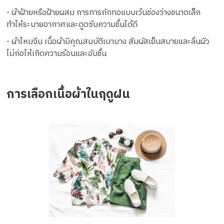
- ผ้าฝ้ายหรือฝ้ายผสม การการถักทอแบบเว้นช่องว่างขนาดเล็ก
ทำให้ระบายอากาศและดูดซับความชื้นได้ดี
- ผ้าไหมจีน เนื้อผ้ามีคุณสมบัติเบาบาง สัมผัสเย็นสบายและลื่นผิว
ไม่ก่อให้เกิดความร้อนและอับชื้น
การเลือกเนื้อผ้าในฤดูฝน