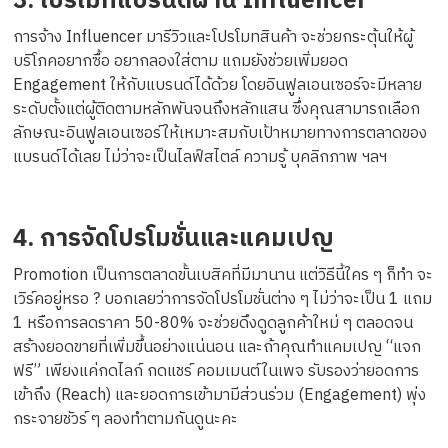
3. โปรโมทแบรนด์ผ่าน Influencer
การจ้าง Influencer มารีวิวและโปรโมทสินค้า จะช่วยกระตุ้นให้ผู้
บริโภคอยากซื้อ อยากลองใส่ตาม แถมยังช่วยเพิ่มยอด
Engagement ให้กับแบรนด์ได้ด้วย โดยอินฟูลเอนเซอร์จะมีหลาย
ระดับตั้งแต่ผู้ติดตามหลักพันจนถึงหลักแสน ซึ่งคุณสามารถเลือก
ลักษณะอินฟูลเอนเซอร์ให้เหมาะสมกับเป้าหมายทางการตลาดของ
แบรนด์ได้เลย ไม่ว่าจะเป็นไลฟ์สไตล์ ความรู้ บุคลิกภาพ ฯลฯ
4. การจัดโปรโมชั่นและแคมเปญ
Promotion เป็นการตลาดขั้นเบสิคที่มีมานาน แต่วิธีนี้ใคร ๆ ก็ทำ จะ
เวิร์คอยู่หรอ ? บอกเลยว่าการจัดโปรโมชั่นต่าง ๆ ไม่ว่าจะเป็น 1 แถม
1 หรือการลดราคา 50-80% จะช่วยดึงดูดลูกค้าใหม่ ๆ ตลอดจน
สร้างยอดขายที่เพิ่มขึ้นอย่างแน่นอน และถ้าคุณทำแคมเปญ “แจก
ฟรี” เพียงแค่กดไลก์ กดแชร์ คอมเมนต์ในเพจ รับรองว่ายอดการ
เข้าถึง (Reach) และยอดการเข้ามามีส่วนร่วม (Engagement) พุ่ง
กระจายชัวร์ ๆ ลองทำตามกันดูนะคะ