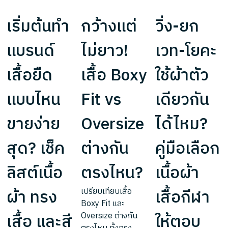
เริ่มต้นทำ
กว้างแต่
วิ่ง-ยก
แบรนด์
ไม่ยาว!
เวท-โยคะ
เสื้อยืด
เสื้อ Boxy
ใช้ผ้าตัว
แบบไหน
Fit vs
เดียวกัน
ขายง่าย
Oversize
ได้ไหม?
สุด? เช็ค
ต่างกัน
คู่มือเลือก
ลิสต์เนื้อ
ตรงไหน?
เนื้อผ้า
ผ้า ทรง
เสื้อกีฬา
เปรียบเทียบเสื้อ
Boxy Fit และ
เสื้อ และสี
ให้ตอบ
Oversize ต่างกัน