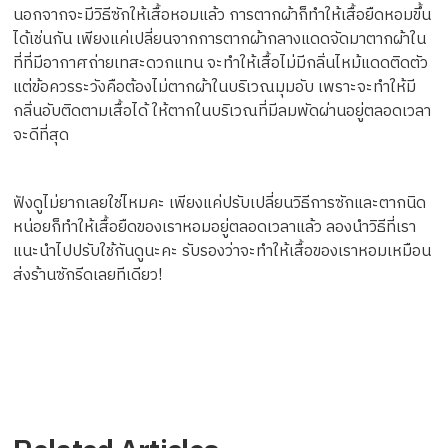
นอกจากจะมีวิธีซักให้เสื้อหอมแล้ว การตากผ้าก็ทำให้เสื้อยืดหอมขึ้น
ได้เช่นกัน เพียงแค่เปลี่ยนจากการตากผ้ากลางแดดจัดมาตากผ้าใน
ที่ที่มีอากาศถ่ายเทสะดวกแทน จะทำให้เสื้อไม่มีกลิ่นไหม้แดดติดตัว
แต่ข้อควรระวังคือต้องไม่ตากผ้าในบริเวณมุมอับ เพราะจะทำให้มี
กลิ่นอับติดตามเสื้อได้ ให้ตากในบริเวณที่มีลมพัดผ่านอยู่ตลอดเวลา
จะดีที่สุด
ฟังดูไม่ยากเลยใช่ไหมคะ เพียงแค่ปรับเปลี่ยนวิธีการซักและตากนิด
หน่อยก็ทำให้เสื้อยืดของเราหอมอยู่ตลอดเวลาแล้ว ลองนำวิธีที่เรา
แนะนำไปปรับใช้กันดูนะคะ รับรองว่าจะทำให้เสื้อของเราหอมเหมือน
ส่งร้านซักรีดเลยทีเดียว!