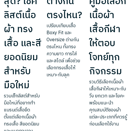
สุด? เช็ค
ต่างกัน
คู่มือเลือก
ลิสต์เนื้อ
ตรงไหน?
เนื้อผ้า
ผ้า ทรง
เสื้อกีฬา
เปรียบเทียบเสื้อ
Boxy Fit และ
เสื้อ และสี
ให้ตอบ
Oversize ต่างกัน
ตรงไหน ทั้งทรง
ยอดนิยม
โจทย์ทุก
ความยาว การใส่
และสไตล์ เพื่อช่วย
สำหรับ
กิจกรรม
เลือกทรงเสื้อให้
เหมาะกับลุค
มือใหม่
รวมวิธีเลือกเนื้อผ้า
เสื้อกีฬาให้เหมาะกับ
รวมเช็กลิสต์สำหรับ
วิ่ง ยกเวท และโยคะ
มือใหม่ที่อยากทำ
พร้อมแนะนำ
แบรนด์เสื้อยืด
คุณสมบัติของผ้า
ตั้งแต่เลือกเนื้อผ้า
แต่ละประเภทที่ควรรู้
ทรงเสื้อ สียอดนิยม
ก่อนเลือกใช้งาน