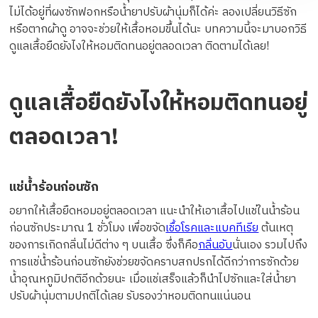
ไม่ได้อยู่ที่ผงซักฟอกหรือน้ำยาปรับผ้านุ่มก็ได้ค่ะ ลองเปลี่ยนวิธีซัก
หรือตากผ้าดู อาจจะช่วยให้เสื้อหอมขึ้นได้นะ บทความนี้จะมาบอกวิธี
ดูแลเสื้อยืดยังไงให้หอมติดทนอยู่ตลอดเวลา ติดตามได้เลย!
ดูแลเสื้อยืดยังไงให้หอมติดทนอยู่
ตลอดเวลา!
แช่น้ำร้อนก่อนซัก
อยากให้เสื้อยืดหอมอยู่ตลอดเวลา แนะนำให้เอาเสื้อไปแช่ในน้ำร้อน
ก่อนซักประมาณ 1 ชั่วโมง เพื่อขจัด
เชื้อโรคและแบคทีเรีย
ต้นเหตุ
ของการเกิดกลิ่นไม่ดีต่าง ๆ บนเสื้อ ซึ่งก็คือ
กลิ่นอับ
นั่นเอง รวมไปถึง
การแช่น้ำร้อนก่อนซักยังช่วยขจัดคราบสกปรกได้ดีกว่าการซักด้วย
น้ำอุณหภูมิปกติอีกด้วยนะ เมื่อแช่เสร็จแล้วก็นำไปซักและใส่น้ำยา
ปรับผ้านุ่มตามปกติได้เลย รับรองว่าหอมติดทนแน่นอน