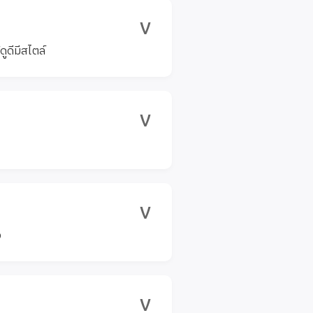
v
ดูดีมีสไตล์
v
v
ว
v