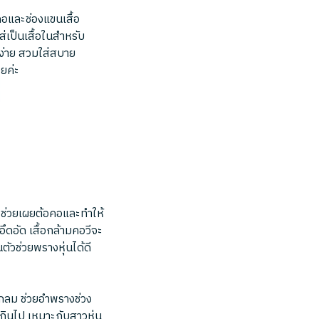
ดยคอและช่องแขนเสื้อ
เป็นเสื้อในสำหรับ
บง่าย สวมใส่สบาย
วยค่ะ
V ช่วยเผยต้อคอและทำให้
อึดอัด เสื้อกล้ามคอวีจะ
ัวช่วยพรางหุ่นได้ดี
งกลม ช่วยอำพรางช่วง
กินไป เหมาะกับสาวหุ่น