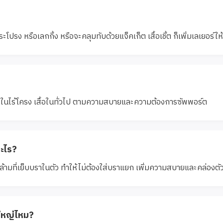
โปรง หรือเลกกิ้ง หรือจะคลุมทับด้วยแจ็คเก็ต เสื้อเชิ้ต ก็เพิ่มเลเยอร์ให้
อในไร้โครง เสื้อในทั่วไป ตามความสบายและความต้องการซัพพอร์ต
อะไร?
กล้ามที่เย็บบราในตัว ทำให้ไม่ต้องใส่บราแยก เพิ่มความสบายและคล่องตั
์ใหญ่ไหม?