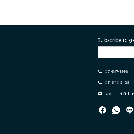
Subscribe to g
061-997-9998
061-946-2426
sales.tshirt@th