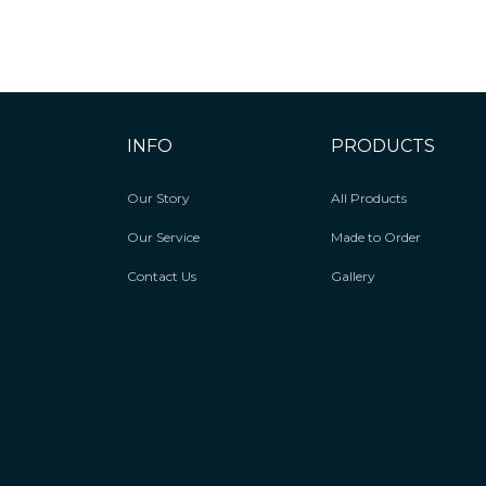
INFO
PRODUCTS
Our Story
All Products
Our Service
Made to Order
Contact Us
Gallery