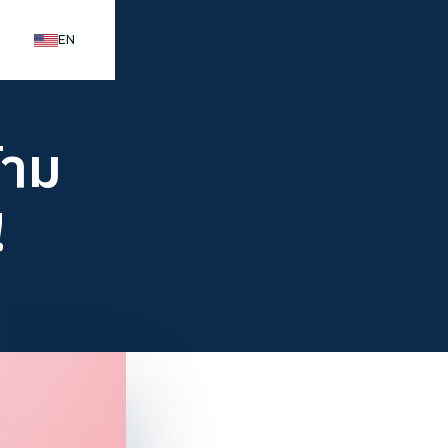
EN
้าม
!