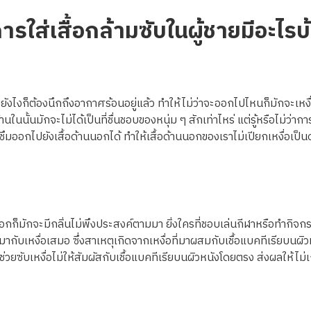
ารใส่เสื้อกล้ามซับในผู้ชายมีอะไรบ
ยยังไงก็ต้องนึกถึงอากาศร้อนอยู่แล้ว ทำให้ไม่ว่าจะออกไปไหนก็มักจะเหง
้านในนั้นมักจะไม่ได้เป็นที่ชื่นชอบของหนุ่ม ๆ สักเท่าไหร่ แต่รู้หรือไม่ว่าก
ห้ซึมออกไปยังเสื้อด้านนอกได้ ทำให้เสื้อด้านนอกของเราไม่เปียกเหงื่อเป็นด
่อออกก็มักจะมีกลิ่นไม่พึงประสงค์ตามมา ยิ่งใครที่ชอบเล่นกีฬาหรือทำกิจ
กับเหงื่อเสมอ ซึ่งสาเหตุเกิดจากเหงื่อที่มาผสมกับเชื้อแบคทีเรียบนผิวห
ะช่วยซับเหงื่อไม่ให้สัมผัสกับเชื้อแบคทีเรียบนผิวหนังโดยตรง ส่งผลให้ไ