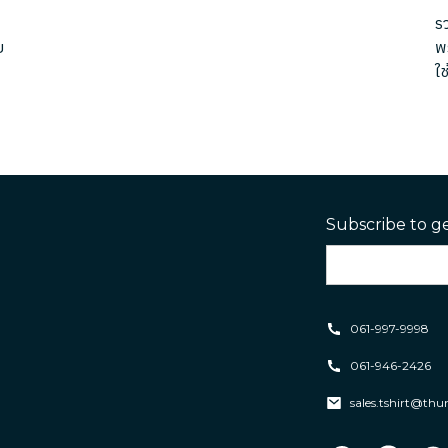
รว
ย
พ
ใช
Subscribe to g
061-997-9998
061-946-2426
sales.tshirt@th