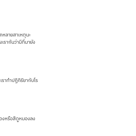
จากหลายสาเหตุนะ
รากันว่ามีที่มายัง
งเราทำปฏิกิริยากับโร
ลืองหรือสีดูหมองลง