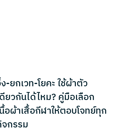
ิ่ง-ยกเวท-โยคะ ใช้ผ้าตัว
ดียวกันได้ไหม? คู่มือเลือก
นื้อผ้าเสื้อกีฬาให้ตอบโจทย์ทุก
กิจกรรม