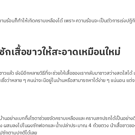
ามร้อนก็ทำให้เกิดคราบเหลืองได้ เพราะความร้อนจะเป็นตัวการเร่งปฏิกิร
ซักเสื้อขาวให้สะอาดเหมือนใหม่
วแล้ว ยังมีอีกหลายวิธีที่จะช่วยให้เสื้อของเรากลับมาขาวสว่างสดใสได้ แ
เชื่อว่าหลาย ๆ คนน่าจะมีอยู่ในบ้านหรือสามารถหาได้ง่าย ๆ แน่นอน แต่จะ
านอย่างเบกกิ้งโซดาช่วยขจัดคราบเหลืองและคราบสกปรกได้เป็นอย่างดี
วง ผสมลงไปในผงซักฟอกและน้ำเปล่าประมาณ 4 ถ้วยตวง นำเสื้อขาวของเร
ไปซักตามปกติได้เลย