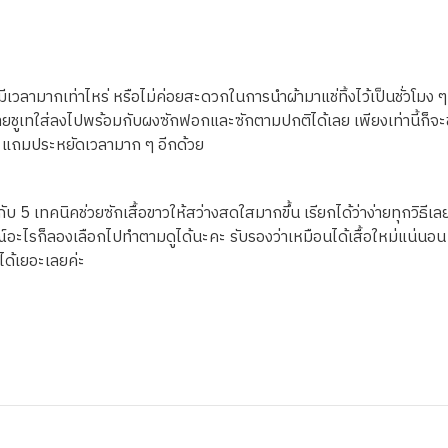
มีเวลามากเท่าไหร่ หรือไม่ค่อยสะดวกในการนำผ้ามาแช่ทิ้งไว้เป็นชั่วโมง ๆ
สายชูเทใส่ลงไปพร้อมกับผงซักฟอกและซักตามปกติได้เลย เพียงเท่านี้ก็จะช
ิม แถมประหยัดเวลามาก ๆ อีกด้วย
กับ 5 เทคนิคช่วยซักเสื้อขาวให้สว่างสดใสมากขึ้น เรียกได้ว่าง่ายทุกวิธีเล
์อะไรก็ลองเลือกไปทำตามดูได้นะคะ รับรองว่าเหมือนได้เสื้อใหม่แน่นอน 
ปได้เยอะเลยค่ะ