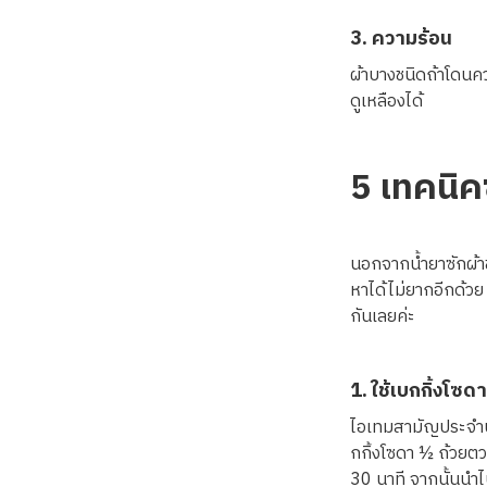
3. ความร้อน
ผ้าบางชนิดถ้าโดนคว
ดูเหลืองได้
5 เทคนิค
นอกจากน้ำยาซักผ้าขา
หาได้ไม่ยากอีกด้วย 
กันเลยค่ะ
1. ใช้เบกกิ้งโซดา
ไอเทมสามัญประจำบ้
กกิ้งโซดา ½ ถ้วยต
30 นาที จากนั้นนำ