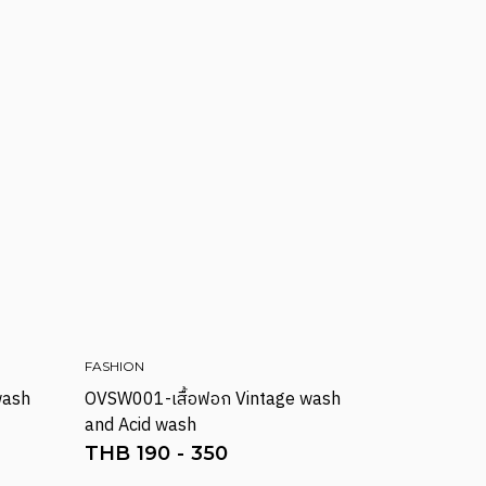
FASHION
wash
OVSW001-เสื้อฟอก Vintage wash
and Acid wash
THB
190
-
350