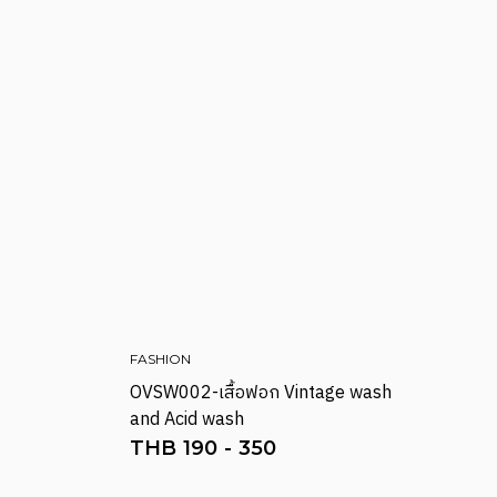
FASHION
OVSW002-เสื้อฟอก Vintage wash
and Acid wash
THB
190
-
350