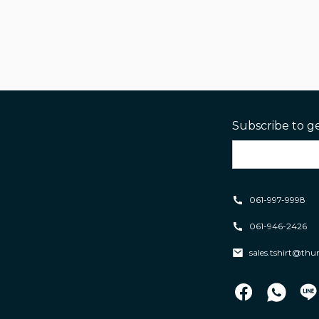
Subscribe to g
061-997-9998
061-946-2426
sales.tshirt@th