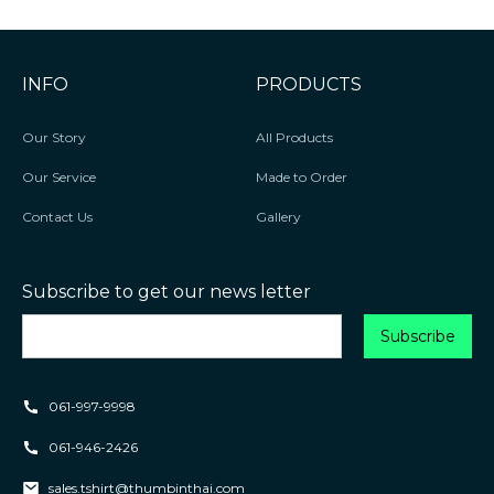
INFO
PRODUCTS
Our Story
All Products
Our Service
Made to Order
Contact Us
Gallery
Subscribe to get our news letter
061-997-9998
061-946-2426
sales.tshirt@thumbinthai.com