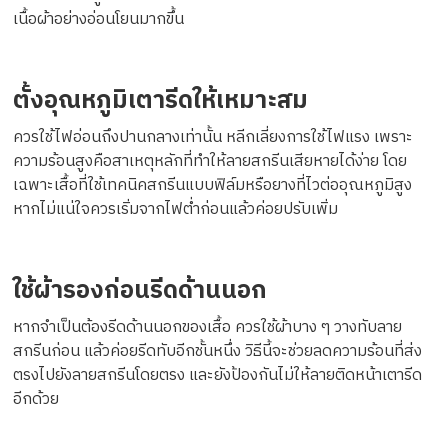
เนื้อผ้าอย่างอ่อนโยนมากขึ้น
ตั้งอุณหภูมิเตารีดให้เหมาะสม
ควรใช้ไฟอ่อนถึงปานกลางเท่านั้น หลีกเลี่ยงการใช้ไฟแรง เพราะ
ความร้อนสูงคือสาเหตุหลักที่ทำให้ลายสกรีนเสียหายได้ง่าย โดย
เฉพาะเสื้อที่ใช้เทคนิคสกรีนแบบฟิล์มหรือยางที่ไวต่ออุณหภูมิสูง
หากไม่แน่ใจควรเริ่มจากไฟต่ำก่อนแล้วค่อยปรับเพิ่ม
ใช้ผ้ารองก่อนรีดด้านนอก
หากจำเป็นต้องรีดด้านนอกของเสื้อ ควรใช้ผ้าบาง ๆ วางทับลาย
สกรีนก่อน แล้วค่อยรีดทับอีกชั้นหนึ่ง วิธีนี้จะช่วยลดความร้อนที่ส่ง
ตรงไปยังลายสกรีนโดยตรง และยังป้องกันไม่ให้ลายติดหน้าเตารีด
อีกด้วย