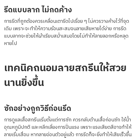
รีดแบบลาก ไม่กดค้าง
การรีดที่ถูกต้องควรเคลื่อนเตารีดไปเรื่อย ๆ ไม่ควรวางค้างไว้ที่จุด
เดิม เพราะจะทำให้ความร้อนสะสมจนลายเสียหายได้ง่าย การรีด
แบบลากจะช่วยให้ผ้าเรียบสม่ำเสมอโดยไม่ทำให้ลายลอกหรือหลุด
หายไป
เทคนิคถนอมลายสกรีนให้สวย
นานยิ่งขึ้น
ซักอย่างถูกวิธีก่อนรีด
การดูแลเสื้อสกรีนเริ่มตั้งแต่การซัก ควรกลับด้านเสื้อก่อนซัก ใช้น้ำ
อุณหภูมิปกติ และหลีกเลี่ยงการปั่นแรง เพราะแรงเสียดสีอาจทำให้
ลายเริ่มเสื่อม หากลายอ่อนตัวอยู่แล้ว การรีดก็จะยิ่งทำให้เสียเร็วขึ้น