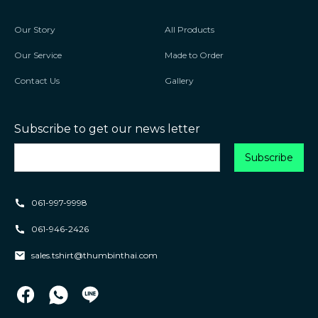
Our Story
All Products
Our Service
Made to Order
Contact Us
Gallery
Subscribe to get our news letter
061-997-9998
061-946-2426
sales.tshirt@thumbinthai.com